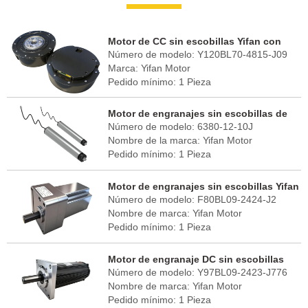
Motor de CC sin escobillas Yifan con
Número de modelo: Y120BL70-4815-J09
reductor conjunto 48V 700W, Y120BL70-
Marca: Yifan Motor
4815-J09, para articulaciones de robots
Pedido mínimo: 1 Pieza
Puerto FOB: Shanghai
Tiempo de entrega: 30 - 45 días
Motor de engranajes sin escobillas de
País de origen: China (continental)
Número de modelo: 6380-12-10J
CC Yifan 48V 400W, 6380-12-10J para
Nombre de la marca: Yifan Motor
rodillos transportadores y clasificadores
Pedido mínimo: 1 Pieza
Puerto FOB: Shanghai
Tiempo de entrega: 30 - 45 días
Motor de engranajes sin escobillas Yifan
País de origen: China (continental)
Número de modelo: F80BL09-2424-J2
24V 90W, F80BL09-2424-J2, para robot
Nombre de marca: Yifan Motor
de limpieza solar
Pedido mínimo: 1 Pieza
Puerto FOB: Shanghai
Tiempo de entrega: 30 - 45 días
Motor de engranaje DC sin escobillas
País de origen: China (continental)
Número de modelo: Y97BL09-2423-J776
Yifan 24V 95W, Y97BL09-2423-J776, para
Nombre de marca: Yifan Motor
seguidor solar
Pedido mínimo: 1 Pieza