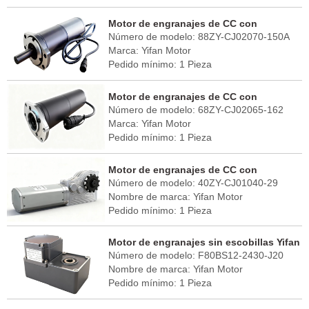
Puerto FOB: Shanghai
Tiempo de entrega: 30 - 45 días
Motor de engranajes de CC con
País de origen: China (continental)
Número de modelo: 88ZY-CJ02070-150A
escobillas Yifan 24V 70W, 88ZY-CJ02070-
Marca: Yifan Motor
150A, para seguidor solar
Pedido mínimo: 1 Pieza
Puerto FOB: Shanghai
Tiempo de entrega: 30 - 45 días
Motor de engranajes de CC con
País de origen: China (continental)
Número de modelo: 68ZY-CJ02065-162
escobillas Yifan 24V 65W, 68ZY-CJ02065-
Marca: Yifan Motor
162, para seguidor solar
Pedido mínimo: 1 Pieza
Puerto FOB: Shanghai
Tiempo de entrega: 30 - 45 días
Motor de engranajes de CC con
País de origen: China (continental)
Número de modelo: 40ZY-CJ01040-29
escobillas Yifan 12V 40W, 40ZY-CJ01040-
Nombre de marca: Yifan Motor
29, para extensión de RV
Pedido mínimo: 1 Pieza
Puerto FOB: Shanghai
Tiempo de entrega: 30 - 45 días
Motor de engranajes sin escobillas Yifan
País de origen: China (continental)
Número de modelo: F80BS12-2430-J20
DC 24V 120W, F80BS12-2430-J20, para
Nombre de marca: Yifan Motor
robot de limpieza solar
Pedido mínimo: 1 Pieza
Puerto FOB: Shanghai