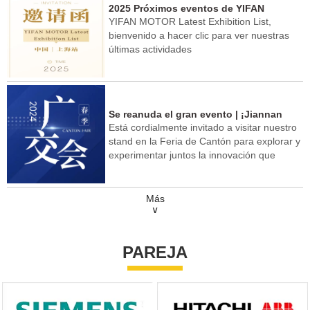
2025 Próximos eventos de YIFAN
YIFAN MOTOR Latest Exhibition List,
bienvenido a hacer clic para ver nuestras
últimas actividades
Se reanuda el gran evento | ¡Jiannan
Está cordialmente invitado a visitar nuestro
Yifan Motor te recibe en la Feria de
stand en la Feria de Cantón para explorar y
Cantón de Primavera de 2024!
experimentar juntos la innovación que
impulsa la tecnología en el futuro.
Más
∨
PAREJA