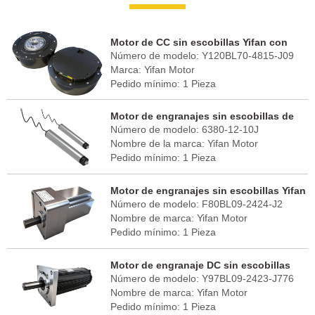
Motor de CC sin escobillas Yifan con
Número de modelo: Y120BL70-4815-J09
reductor conjunto 48V 700W, Y120BL70-
Marca: Yifan Motor
4815-J09, para articulaciones de robots
Pedido mínimo: 1 Pieza
Puerto FOB: Shanghai
Tiempo de entrega: 30 - 45 días
Motor de engranajes sin escobillas de
País de origen: China (continental)
Número de modelo: 6380-12-10J
CC Yifan 48V 400W, 6380-12-10J para
Nombre de la marca: Yifan Motor
rodillos transportadores y clasificadores
Pedido mínimo: 1 Pieza
Puerto FOB: Shanghai
Tiempo de entrega: 30 - 45 días
Motor de engranajes sin escobillas Yifan
País de origen: China (continental)
Número de modelo: F80BL09-2424-J2
24V 90W, F80BL09-2424-J2, para robot
Nombre de marca: Yifan Motor
de limpieza solar
Pedido mínimo: 1 Pieza
Puerto FOB: Shanghai
Tiempo de entrega: 30 - 45 días
Motor de engranaje DC sin escobillas
País de origen: China (continental)
Número de modelo: Y97BL09-2423-J776
Yifan 24V 95W, Y97BL09-2423-J776, para
Nombre de marca: Yifan Motor
seguidor solar
Pedido mínimo: 1 Pieza