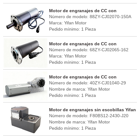
Puerto FOB: Shanghai
Tiempo de entrega: 30 - 45 días
Motor de engranajes de CC con
País de origen: China (continental)
Número de modelo: 88ZY-CJ02070-150A
escobillas Yifan 24V 70W, 88ZY-CJ02070-
Marca: Yifan Motor
150A, para seguidor solar
Pedido mínimo: 1 Pieza
Puerto FOB: Shanghai
Tiempo de entrega: 30 - 45 días
Motor de engranajes de CC con
País de origen: China (continental)
Número de modelo: 68ZY-CJ02065-162
escobillas Yifan 24V 65W, 68ZY-CJ02065-
Marca: Yifan Motor
162, para seguidor solar
Pedido mínimo: 1 Pieza
Puerto FOB: Shanghai
Tiempo de entrega: 30 - 45 días
Motor de engranajes de CC con
País de origen: China (continental)
Número de modelo: 40ZY-CJ01040-29
escobillas Yifan 12V 40W, 40ZY-CJ01040-
Nombre de marca: Yifan Motor
29, para extensión de RV
Pedido mínimo: 1 Pieza
Puerto FOB: Shanghai
Tiempo de entrega: 30 - 45 días
Motor de engranajes sin escobillas Yifan
País de origen: China (continental)
Número de modelo: F80BS12-2430-J20
DC 24V 120W, F80BS12-2430-J20, para
Nombre de marca: Yifan Motor
robot de limpieza solar
Pedido mínimo: 1 Pieza
Puerto FOB: Shanghai