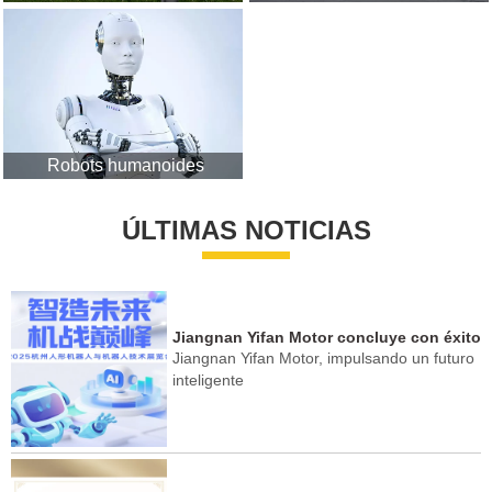
Robots humanoides
ÚLTIMAS NOTICIAS
Jiangnan Yifan Motor concluye con éxito
Jiangnan Yifan Motor, impulsando un futuro
la Exposición de Robots Humanoides de
inteligente
Hangzhou.